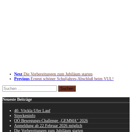
Next
Die Vorbereitungen zum Jubiläum starten
Previous
Erneut schöner Schuljahres-Abschluß beim VUL!
Suchen
nach:
Neueste Beiträge
40. Vöckla Ufer Lauf
Streckeninfo
OÖ Bewegungs-Challenge „GEMMA“ 2026
Anmeldung ab 22.Februar 2026 möglich
Die Vorbereitungen zum Jubiläum starten