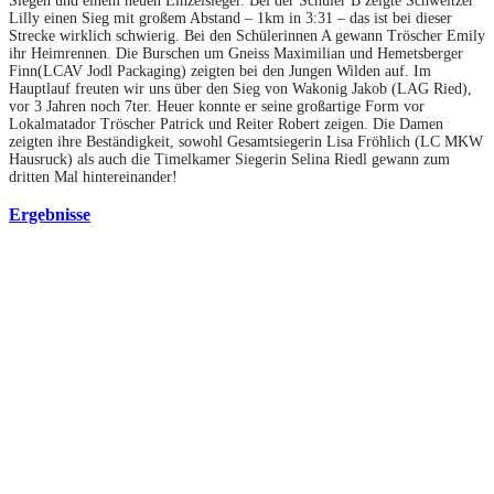
Siegen und einem neuen Einzelsieger. Bei der Schüler B zeigte Schweitzer
Lilly einen Sieg mit großem Abstand – 1km in 3:31 – das ist bei dieser
Strecke wirklich schwierig. Bei den Schülerinnen A gewann Tröscher Emily
ihr Heimrennen. Die Burschen um Gneiss Maximilian und Hemetsberger
Finn(LCAV Jodl Packaging) zeigten bei den Jungen Wilden auf. Im
Hauptlauf freuten wir uns über den Sieg von Wakonig Jakob (LAG Ried),
vor 3 Jahren noch 7ter. Heuer konnte er seine großartige Form vor
Lokalmatador Tröscher Patrick und Reiter Robert zeigen. Die Damen
zeigten ihre Beständigkeit, sowohl Gesamtsiegerin Lisa Fröhlich (LC MKW
Hausruck) als auch die Timelkamer Siegerin Selina Riedl gewann zum
dritten Mal hintereinander!
Ergebnisse