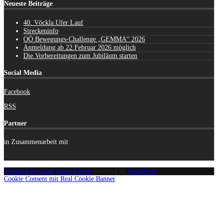
Neueste Beiträge
40. Vöckla Ufer Lauf
Streckeninfo
OÖ Bewegungs-Challenge „GEMMA“ 2026
Anmeldung ab 22.Februar 2026 möglich
Die Vorbereitungen zum Jubiläum starten
Social Media
Facebook
RSS
Partner
in Zusammenarbeit mit
Vöckla-Ufer-Lauf
Initio Theme
powered by
WordPress
Cookie Consent mit Real Cookie Banner