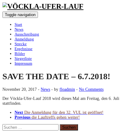
Toggle navigation
Start
News
Ausschreibung
Anmeldung
Strecke
Ergebnisse
Bilder
Siegerliste
Impressum
SAVE THE DATE – 6.7.2018!
November 20, 2017
-
News
-
by
floadmin
-
No Comments
Der Vöckla-Ufer-Lauf 2018 wird dieses Mal am Freitag, den 6. Juli
stattfinden.
Next
Die Anmeldung für den 32. VUL ist geöffnet!
Previous
die Lauftreffs gehen weiter!
Suchen
nach: